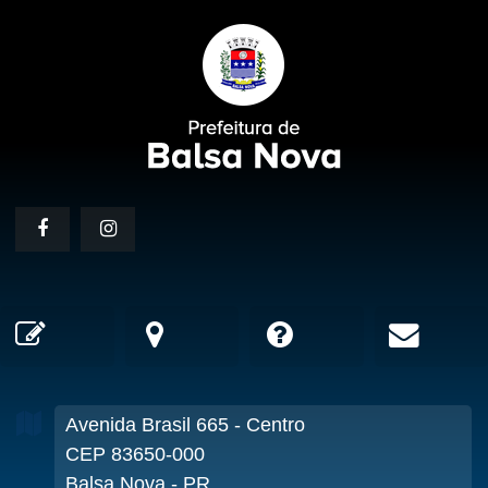
Avenida Brasil
665
- Centro
CEP 83650-000
Balsa Nova - PR