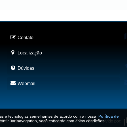
Contato
Localização
Dúvidas
Webmail
iais e tecnologias semelhantes de acordo com a nossa
Política de
26
©
Prefeitura Municipal de Balsa Nova-PR
•
Desenvolvido por:
continuar navegando, você concorda com estas condições.