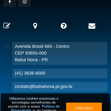
Avenida Brasil
665
- Centro
CEP 83650-000
Balsa Nova - PR
(41) 3636-8000
contato@balsanova.pr.gov.br
Utilizamos cookies essenciais e
tecnologias semelhantes de
acordo com a nossa
Política de
CONCORDO
Privacidade
e, ao continuar
2026
©
Prefeitura Municipal de Balsa Nova-PR
•