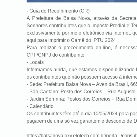
- Guia de Recolhimento (GR)
A Prefeitura de Balsa Nova, através da Secret
Senhores contribuintes que o Imposto Predial e Ter
exclusivamente por meio eletrônico via internet, q
aqui para imprimir o Carnê do IPTU 2024
Para realizar o procedimento on-line, é neces
CPF/CNPJ do contribuinte.
- Locais
Informamos ainda, que estamos disponibilizando
os contribuintes que não possuem acesso à intern
- Sede: Prefeitura Balsa Nova – Avenida Brasil, 66
- São Caetano: Posto dos Correios – Rua Augusto 
- Jardim Serrinha: Postos dos Correios – Rua Dom 
- Calendário
Os contribuintes têm até o dia 10/05/2024 para pa
pagarem de uma só vez garantem o desconto de 1
https://balsanova.oxy.elotech.com.br/porta.../consu