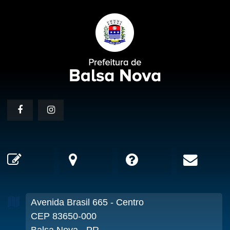
Avenida Brasil
665
- Centro
CEP 83650-000